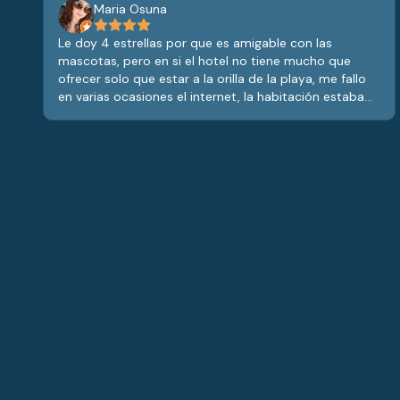
Maria Osuna
Le doy 4 estrellas por que es amigable con las
mascotas, pero en si el hotel no tiene mucho que
ofrecer solo que estar a la orilla de la playa, me fallo
en varias ocasiones el internet, la habitación estaba
muy cómoda pero si tenía varios detalles por los
años, no tiene alberca y la comida del restaurante
estaba más o menos de sabor en comparación al
precio